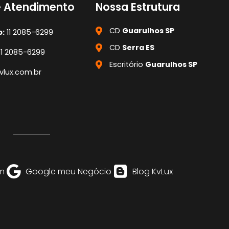
e Atendimento
Nossa Estrutura
CD
Guarulhos SP
:
11 2085-6299
CD
Serra ES
11 2085-6299
Escritório
Guarulhos SP
lux.com.br
m
Google meu Negócio
Blog KvLux