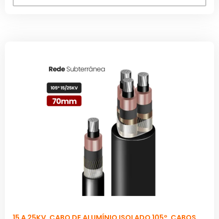
15 A 25KV
,
CABO DE ALUMÍNIO ISOLADO 105º
,
CABOS