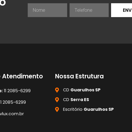
ão
ENV
e Atendimento
Nossa Estrutura
CD
Guarulhos SP
:
11 2085-6299
CD
Serra ES
11 2085-6299
Escritório
Guarulhos SP
lux.com.br