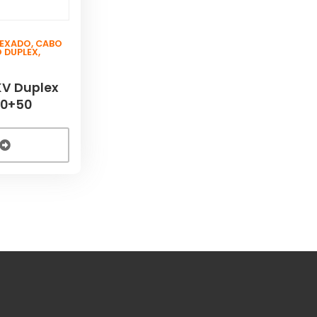
LEXADO
,
CABO
O DUPLEX
,
KV Duplex
50+50