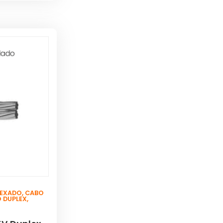
LEXADO
,
CABO
O DUPLEX
,