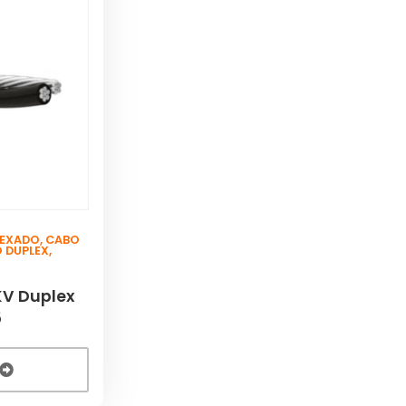
LEXADO
,
CABO
O DUPLEX
,
KV Duplex
5