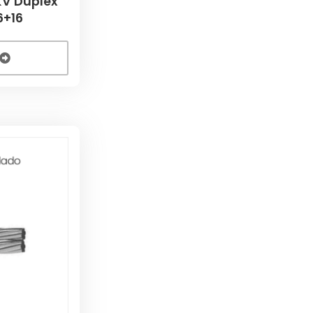
KV Duplex
6+16