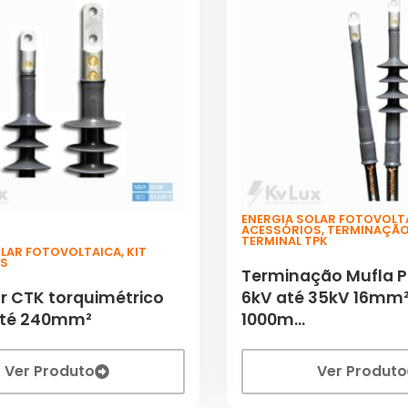
ENERGIA SOLAR FOTOVOLT
ACESSÓRIOS
,
TERMINAÇÃ
TERMINAL TPK
OLAR FOTOVOLTAICA
,
KIT
OS
Terminação Mufla P
r CTK torquimétrico
6kV até 35kV 16mm²
até 240mm²
1000m...
Ver Produto
Ver Produto