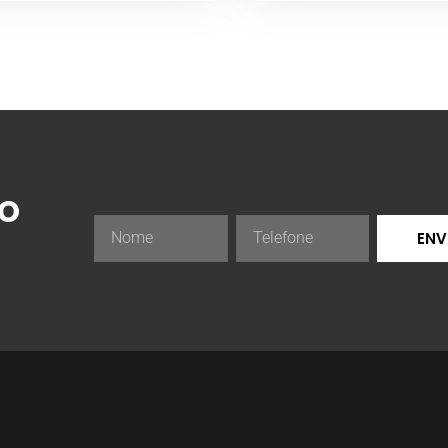
ão
ENV