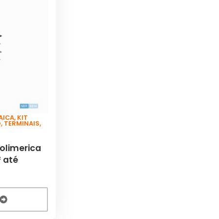
AICA
,
KIT
O
,
TERMINAIS
,
olimerica
 até