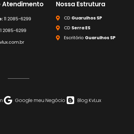
e Atendimento
Nossa Estrutura
CD
Guarulhos SP
:
11 2085-6299
CD
Serra ES
11 2085-6299
Escritório
Guarulhos SP
lux.com.br
m
Google meu Negócio
Blog KvLux