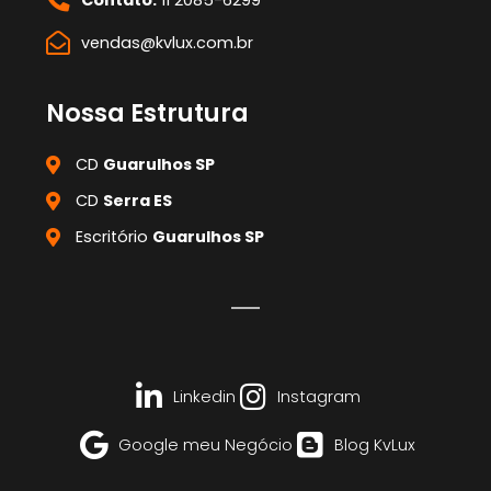
Contato:
11 2085-6299
vendas@kvlux.com.br
Nossa Estrutura
CD
Guarulhos SP
CD
Serra ES
Escritório
Guarulhos SP
Linkedin
Instagram
Google meu Negócio
Blog KvLux