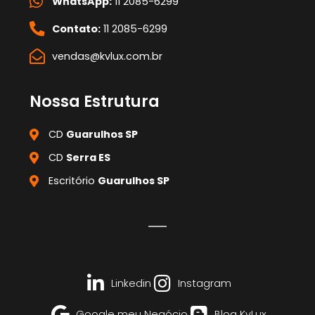
WhatsApp:
11 2085-6299
Contato:
11 2085-6299
vendas@kvlux.com.br
Nossa Estrutura
CD
Guarulhos SP
CD
Serra ES
Escritório
Guarulhos SP
Linkedin
Instagram
Google meu Negócio
Blog KvLux