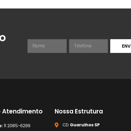
ão
ENV
e Atendimento
Nossa Estrutura
CD
Guarulhos SP
:
11 2085-6299