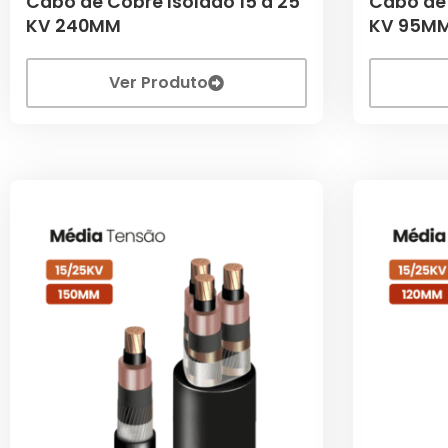
Cabo de Cobre Isolado 15 a 25
Cabo de 
KV 240MM
KV 95M
Ver Produto