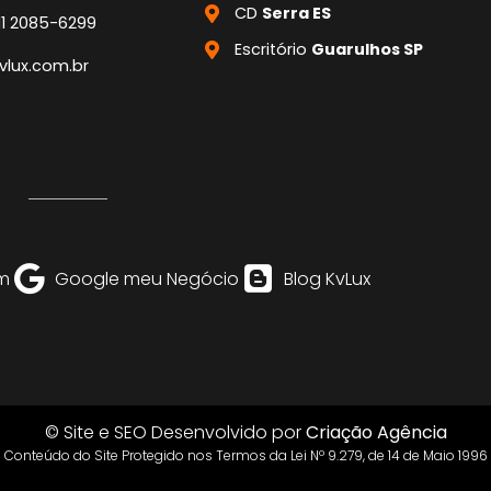
CD
Serra ES
11 2085-6299
Escritório
Guarulhos SP
lux.com.br
m
Google meu Negócio
Blog KvLux
© Site e SEO Desenvolvido por
Criação Agência
Conteúdo do Site Protegido nos Termos da Lei Nº 9.279, de 14 de Maio 1996