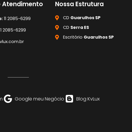
e Atendimento
Nossa Estrutura
CD
Guarulhos SP
:
11 2085-6299
CD
Serra ES
11 2085-6299
Escritório
Guarulhos SP
lux.com.br
m
Google meu Negócio
Blog KvLux