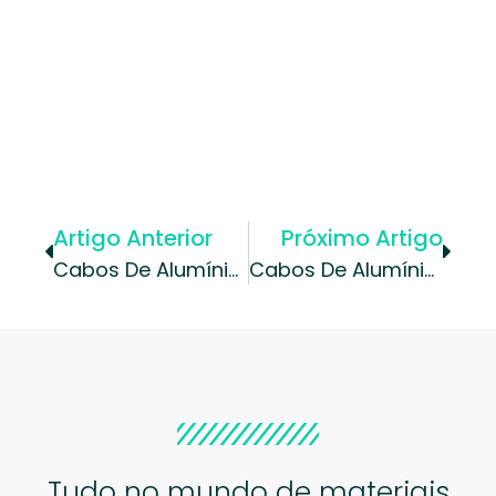
Artigo Anterior
Próximo Artigo
Cabos De Alumínio | Diferenças Entre Cabos De Alumínio E C...
Cabos De Alumínio | Cabos De Alumínio: Uma Opção Econômi...
Tudo no mundo de materiais