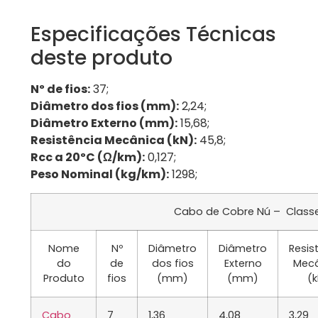
Especificações Técnicas
deste produto
Nº de fios:
37;
Diâmetro dos fios (mm):
2,24;
Diâmetro Externo (mm):
15,68;
Resistência Mecânica (kN):
45,8;
Rcc a 20ºC (Ω/km):
0,127;
Peso Nominal (kg/km):
1298;
Cabo de Cobre Nú – Classe
Nome
Nº
Diâmetro
Diâmetro
Resis
do
de
dos fios
Externo
Mecâ
Produto
fios
(mm)
(mm)
(k
Cabo
7
1,36
4,08
3,29