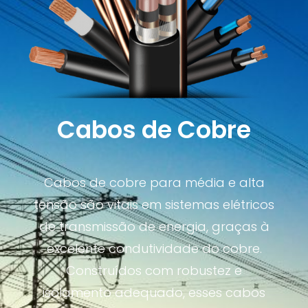
Cabos de Cobre
Cabos de cobre para média e alta
tensão são vitais em sistemas elétricos
de transmissão de energia, graças à
excelente condutividade do cobre.
Construídos com robustez e
isolamento adequado, esses cabos