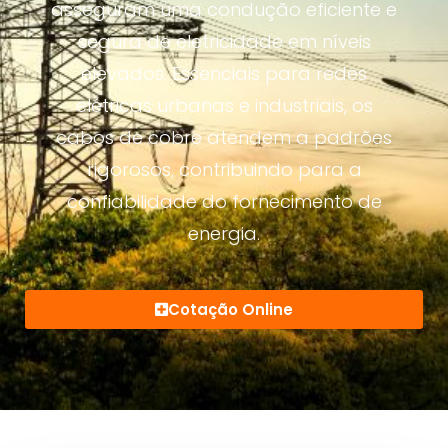
asseguram uma condução eficiente e
segura de eletricidade em níveis
elevados. Essenciais para redes
elétricas urbanas e industriais, os
cabos de cobre atendem a padrões
rigorosos, contribuindo para a
confiabilidade do fornecimento de
energia.
Cotação Online