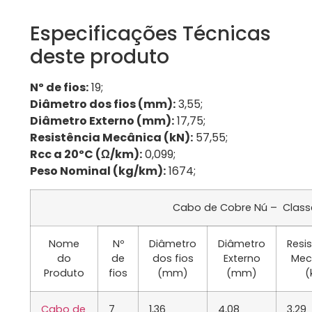
Especificações Técnicas
deste produto
Nº de fios:
19;
Diâmetro dos fios (mm):
3,55;
Diâmetro Externo (mm):
17,75;
Resistência Mecânica (kN):
57,55;
Rcc a 20ºC (Ω/km):
0,099;
Peso Nominal (kg/km):
1674;
Cabo de Cobre Nú – Class
Nome
Nº
Diâmetro
Diâmetro
Resi
do
de
dos fios
Externo
Mec
Produto
fios
(mm)
(mm)
(
Cabo de
7
1,36
4,08
3,29