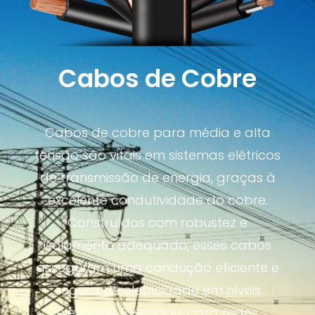
Cabos de Cobre
Cabos de cobre para média e alta
tensão são vitais em sistemas elétricos
de transmissão de energia, graças à
excelente condutividade do cobre.
Construídos com robustez e
isolamento adequado, esses cabos
asseguram uma condução eficiente e
segura de eletricidade em níveis
elevados. Essenciais para redes