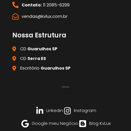
Contato:
11 2085-6299
vendas@kvlux.com.br
Nossa Estrutura
CD
Guarulhos SP
CD
Serra ES
Escritório
Guarulhos SP
Linkedin
Instagram
Google meu Negócio
Blog KvLux