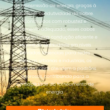
de transmissão de energia, graças à
excelente condutividade do cobre.
Construídos com robustez e
isolamento adequado, esses cabos
asseguram uma condução eficiente e
segura de eletricidade em níveis
elevados. Essenciais para redes
elétricas urbanas e industriais, os
cabos de cobre atendem a padrões
rigorosos, contribuindo para a
confiabilidade do fornecimento de
energia.