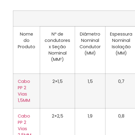
Nome
Nº de
Diâmetro
Espessura
do
condutores
Nominal
Nominal
Produto
x Seção
Condutor
Isolação
Nominal
(MM)
(MM)
(MM²)
Cabo
2×1,5
1,5
0,7
PP 2
Vias
1,5MM
Cabo
2×2,5
1,9
0,8
PP 2
Vias