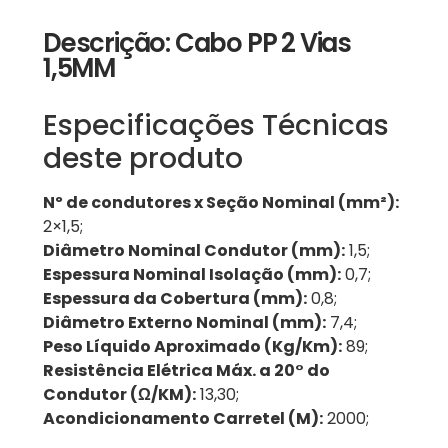
Descrição: Cabo PP 2 Vias
1,5MM
Especificações Técnicas
deste produto
Nº de condutores x Seção Nominal (mm²):
2×1,5;
Diâmetro Nominal Condutor (mm):
1,5;
Espessura Nominal Isolação (mm):
0,7;
Espessura da Cobertura (mm):
0,8;
Diâmetro Externo Nominal (mm):
7,4;
Peso Líquido Aproximado (Kg/Km):
89;
Resistência Elétrica Máx. a 20° do
Condutor (Ω/KM):
13,30;
Acondicionamento Carretel (M):
2000;