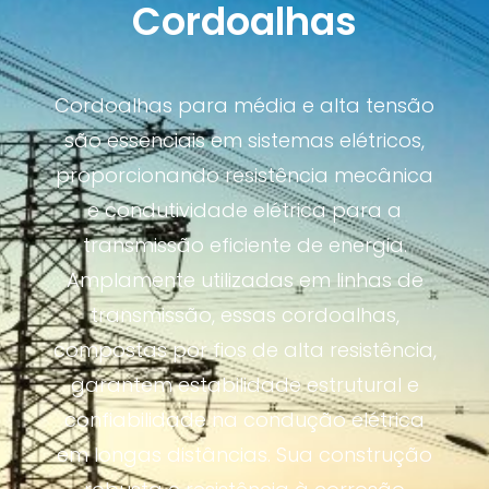
Cordoalhas
Cordoalhas para média e alta tensão
são essenciais em sistemas elétricos,
proporcionando resistência mecânica
e condutividade elétrica para a
transmissão eficiente de energia.
Amplamente utilizadas em linhas de
transmissão, essas cordoalhas,
compostas por fios de alta resistência,
garantem estabilidade estrutural e
confiabilidade na condução elétrica
em longas distâncias. Sua construção