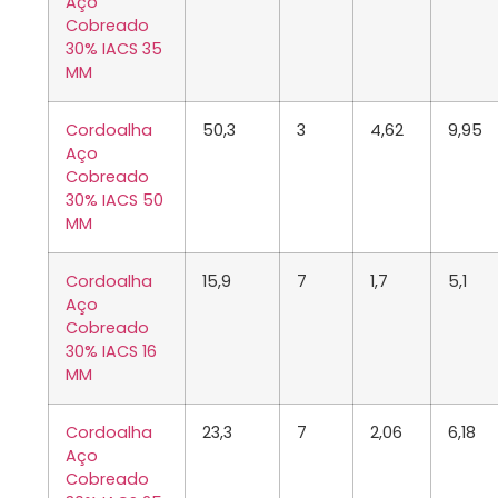
Aço
Cobreado
30% IACS 35
MM
Cordoalha
50,3
3
4,62
9,95
Aço
Cobreado
30% IACS 50
MM
Cordoalha
15,9
7
1,7
5,1
Aço
Cobreado
30% IACS 16
MM
Cordoalha
23,3
7
2,06
6,18
Aço
Cobreado