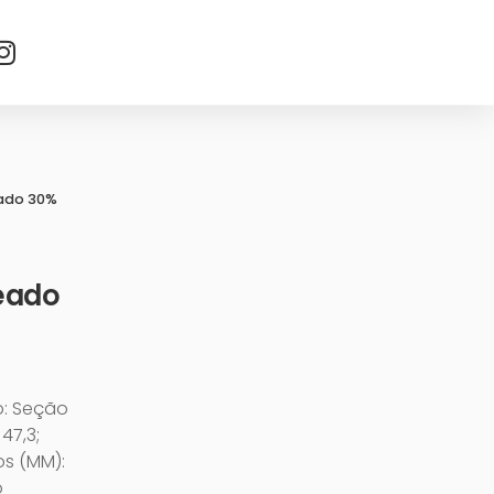
ado 30%
eado
o: Seção
47,3;
os (MM):
o