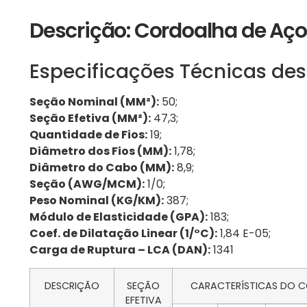
Descrição: Cordoalha de A
Especificações Técnicas des
Seção Nominal (MM²):
50;
Seção Efetiva (MM²):
47,3;
Quantidade de Fios:
19;
Diâmetro dos Fios (MM):
1,78;
Diâmetro do Cabo (MM):
8,9;
Seção (AWG/MCM):
1/0;
Peso Nominal (KG/KM):
387;
Módulo de Elasticidade (GPA):
183;
Coef. de Dilatação Linear (1/°C):
1,84 E-05;
Carga de Ruptura – LCA (DAN):
1341
DESCRIÇÃO
SEÇÃO
CARACTERÍSTICAS DO 
EFETIVA