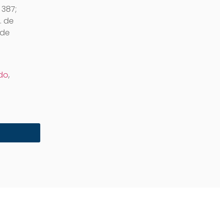
 387;
. de
 de
do
,