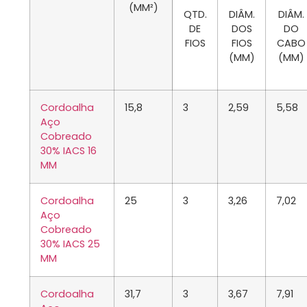
(MM²)
QTD.
DIÂM.
DIÂM.
DE
DOS
DO
FIOS
FIOS
CABO
(MM)
(MM)
Cordoalha
15,8
3
2,59
5,58
Aço
Cobreado
30% IACS 16
MM
Cordoalha
25
3
3,26
7,02
Aço
Cobreado
30% IACS 25
MM
Cordoalha
31,7
3
3,67
7,91