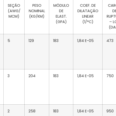
SEÇÃO
PESO
MÓDULO
COEF. DE
CAR
(AWG/
NOMINAL
DE
DILATAÇÃO
D
MCM)
(KG/KM)
ELAST.
LINEAR
RUPT
(GPA)
(1/°C)
– L
(DA
5
129
183
1,84 E-05
473
3
204
183
1,84 E-05
750
2
258
183
1,84 E-05
950