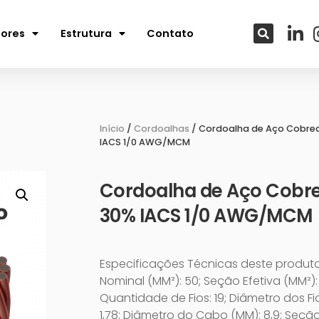
tores
Estrutura
Contato
Início
/
Cordoalhas
/ Cordoalha de Aço Cobre
IACS 1/0 AWG/MCM
Cordoalha de Aço Cobr
30% IACS 1/0 AWG/MCM
Especificações Técnicas deste produt
Nominal (MM²): 50; Seção Efetiva (MM²): 
Quantidade de Fios: 19; Diâmetro dos Fi
1,78; Diâmetro do Cabo (MM): 8,9; Seçã