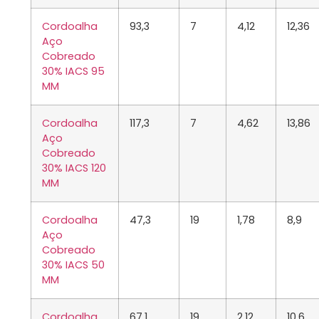
Cordoalha
93,3
7
4,12
12,36
Aço
Cobreado
30% IACS 95
MM
Cordoalha
117,3
7
4,62
13,86
Aço
Cobreado
30% IACS 120
MM
Cordoalha
47,3
19
1,78
8,9
Aço
Cobreado
30% IACS 50
MM
Cordoalha
67,1
19
2,12
10,6