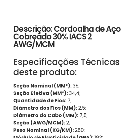
Descrição: Cordoalha de Aço
Cobreado 30% IACS 2
AWG/MCM
Especificações Técnicas
deste produto:
Seção Nominal (MM²):
35;
Seção Efetiva (MM²):
34,4;
Quantidade de Fios:
7;
Diâmetro dos Fios (MM):
2,5;
Diâmetro do Cabo (MM):
7,5;
Seção (AWG/MCM):
2;
Peso Nominal (KG/KM):
280;
Módulo de Elasticidade (GPA):
183;