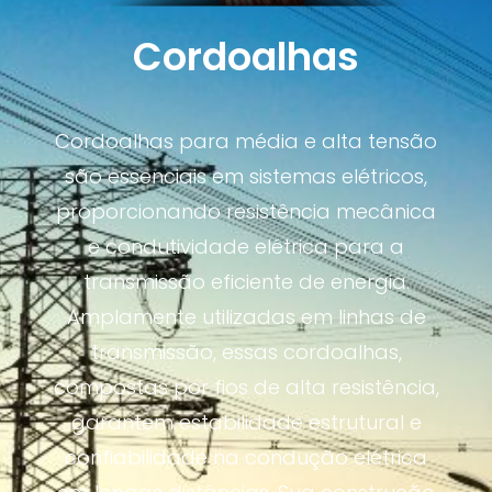
Cordoalhas
Cordoalhas para média e alta tensão
são essenciais em sistemas elétricos,
proporcionando resistência mecânica
e condutividade elétrica para a
transmissão eficiente de energia.
Amplamente utilizadas em linhas de
transmissão, essas cordoalhas,
compostas por fios de alta resistência,
garantem estabilidade estrutural e
confiabilidade na condução elétrica