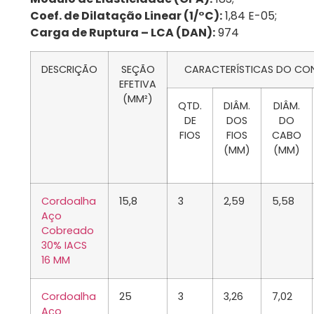
Coef. de Dilatação Linear (1/°C):
1,84 E-05;
Carga de Ruptura – LCA (DAN):
974
DESCRIÇÃO
SEÇÃO
CARACTERÍSTICAS DO C
EFETIVA
(MM²)
QTD.
DIÂM.
DIÂM.
DE
DOS
DO
FIOS
FIOS
CABO
(MM)
(MM)
Cordoalha
15,8
3
2,59
5,58
Aço
Cobreado
30% IACS
16 MM
Cordoalha
25
3
3,26
7,02
Aço