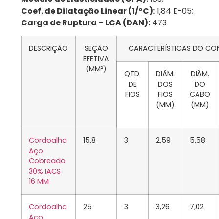
Coef. de Dilatação Linear (1/°C):
1,84 E-05;
Carga de Ruptura – LCA (DAN):
473
DESCRIÇÃO
SEÇÃO
CARACTERÍSTICAS DO C
EFETIVA
(MM²)
QTD.
DIÂM.
DIÂM.
DE
DOS
DO
FIOS
FIOS
CABO
(MM)
(MM)
Cordoalha
15,8
3
2,59
5,58
Aço
Cobreado
30% IACS
16 MM
Cordoalha
25
3
3,26
7,02
Aço