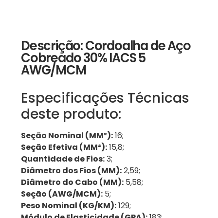
Descrição: Cordoalha de Aço
Cobreado 30% IACS 5
AWG/MCM
Especificações Técnicas
deste produto:
Seção Nominal (MM²):
16;
Seção Efetiva (MM²):
15,8;
Quantidade de Fios:
3;
Diâmetro dos Fios (MM):
2,59;
Diâmetro do Cabo (MM):
5,58;
Seção (AWG/MCM):
5;
Peso Nominal (KG/KM):
129;
Módulo de Elasticidade (GPA):
183;