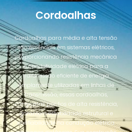
Cordoalhas
Cordoalhas para média e alta tensão
são essenciais em sistemas elétricos,
proporcionando resistência mecânica
e condutividade elétrica para a
transmissão eficiente de energia.
Amplamente utilizadas em linhas de
transmissão, essas cordoalhas,
compostas por fios de alta resistência,
garantem estabilidade estrutural e
confiabilidade na condução elétrica