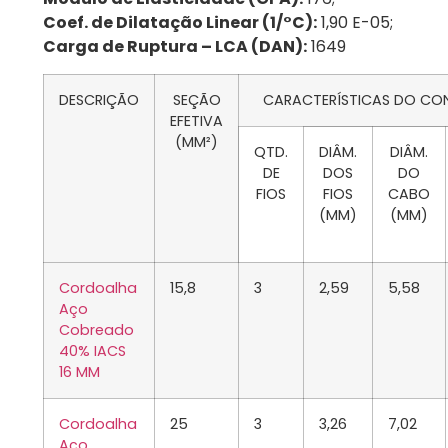
Coef. de Dilatação Linear (1/°C):
1,90 E-05;
Carga de Ruptura – LCA (DAN):
1649
DESCRIÇÃO
SEÇÃO
CARACTERÍSTICAS DO C
EFETIVA
(MM²)
QTD.
DIÂM.
DIÂM.
DE
DOS
DO
FIOS
FIOS
CABO
(MM)
(MM)
Cordoalha
15,8
3
2,59
5,58
Aço
Cobreado
40% IACS
16 MM
Cordoalha
25
3
3,26
7,02
Aço