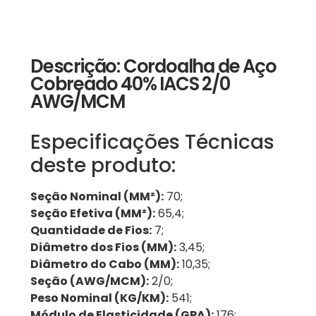
Descrição: Cordoalha de Aço
Cobreado 40% IACS 2/0
AWG/MCM
Especificações Técnicas
deste produto:
Seção Nominal (MM²):
70;
Seção Efetiva (MM²):
65,4;
Quantidade de Fios:
7;
Diâmetro dos Fios (MM):
3,45;
Diâmetro do Cabo (MM):
10,35;
Seção (AWG/MCM):
2/0;
Peso Nominal (KG/KM):
541;
Módulo de Elasticidade (GPA):
176;