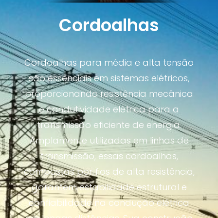
Cordoalhas
Cordoalhas para média e alta tensão
são essenciais em sistemas elétricos,
proporcionando resistência mecânica
e condutividade elétrica para a
transmissão eficiente de energia.
Amplamente utilizadas em linhas de
transmissão, essas cordoalhas,
compostas por fios de alta resistência,
garantem estabilidade estrutural e
confiabilidade na condução elétrica