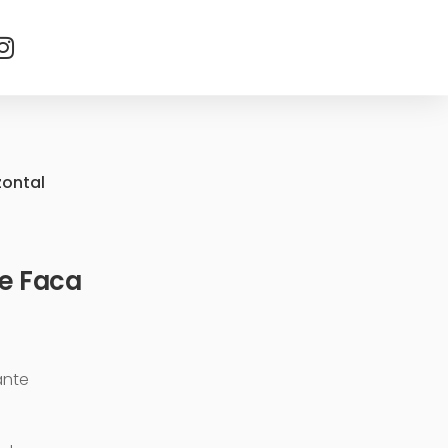
zontal
ve Faca
ante