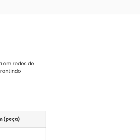
ca em redes de
arantindo
 (peça)