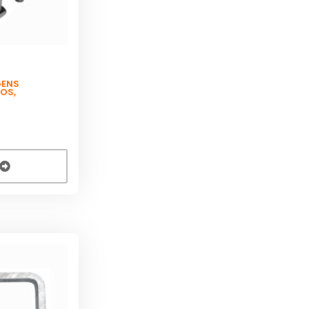
GENS
SOS
,