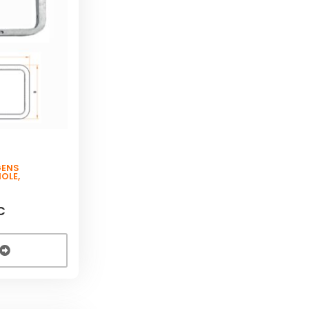
GENS
OLE
,
C