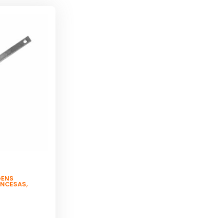
GENS
ANCESAS
,
a