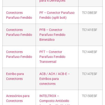
para 4 Derivações
Conectores
PF – Conector Parafuso
TC138ESF
Parafuso Fendido
Fendido (split bolt)
Conectores
PFB – Conector
TC141ESF
Parafuso Fendido
Parafuso Fendido
Bimetálico
Conectores
PFT – Conector
TC144ESF
Parafuso Fendido
Parafuso Fendido
Transversal
Estribo para
ACB / ACH / ACB-E –
TC147ESF
Conectores
Estribos para
conectores
Acessórios para
INTELTROX –
TC150ESF
Conectores
Composto Antióxido