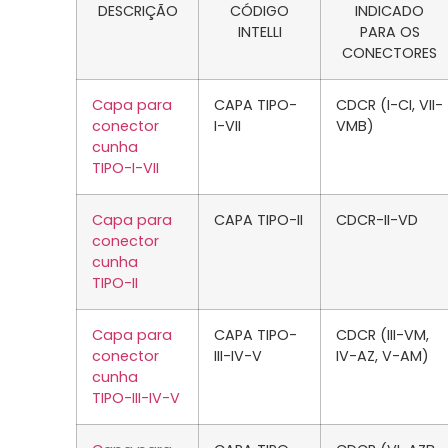
DESCRIÇÃO
CÓDIGO
INDICADO
INTELLI
PARA OS
CONECTORES
Capa para
CAPA TIPO-
CDCR (I-CI, VII-
conector
I-VII
VMB)
cunha
TIPO-I-VII
Capa para
CAPA TIPO-II
CDCR-II-VD
conector
cunha
TIPO-II
Capa para
CAPA TIPO-
CDCR (III-VM,
conector
III-IV-V
IV-AZ, V-AM)
cunha
TIPO-III-IV-V