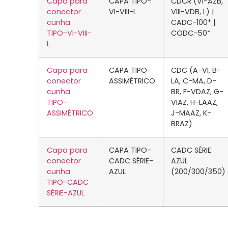
Capa para
CAPA TIPO-
CDCR (VI-AZB,
conector
VI-VIII-L
VIII-VDB, L) |
cunha
CADC-100* |
TIPO-VI-VIII-
CODC-50*
L
Capa para
CAPA TIPO-
CDC (A-VI, B-
conector
ASSIMÉTRICO
LA, C-MA, D-
cunha
BR, F-VDAZ, G-
TIPO-
VIAZ, H-LAAZ,
ASSIMÉTRICO
J-MAAZ, K-
BRAZ)
Capa para
CAPA TIPO-
CADC SÉRIE
conector
CADC SÉRIE-
AZUL
cunha
AZUL
(200/300/350)
TIPO-CADC
SÉRIE-AZUL