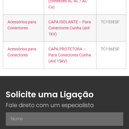
(conexões AL-AL / AL-
Cu)
Acessórios para
CAPA ISOLANTE – Para
TC153ESF
Conectores
Conectores Cunha (até
1kV)
Acessórios para
CAPA PROTETORA –
TC156ESF
Conectores
Para Conectores Cunha
(Até 15kV)
Solicite uma Ligação
Fale direto com um especialista