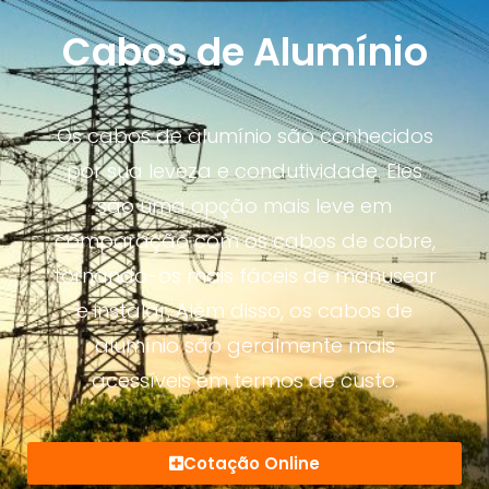
Cabos de Alumínio
Os cabos de alumínio são conhecidos
por sua leveza e condutividade. Eles
são uma opção mais leve em
comparação com os cabos de cobre,
tornando-os mais fáceis de manusear
e instalar. Além disso, os cabos de
alumínio são geralmente mais
acessíveis em termos de custo.
Cotação Online