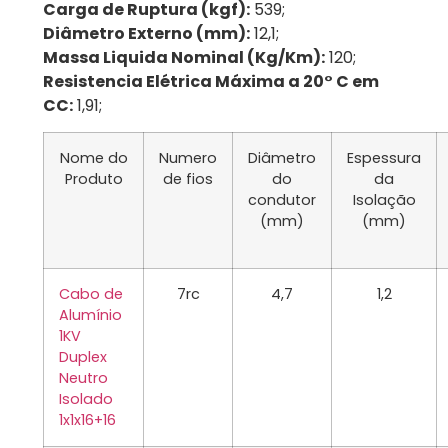
Carga de Ruptura (kgf):
539;
Diâmetro Externo (mm):
12,1;
Massa Liquida Nominal (Kg/Km):
120;
Resistencia Elétrica Máxima a 20° C em
CC:
1,91;
Nome do
Numero
Diâmetro
Espessura
Produto
de fios
do
da
condutor
Isolação
(mm)
(mm)
Cabo de
7rc
4,7
1,2
Alumínio
1KV
Duplex
Neutro
Isolado
1x1x16+16