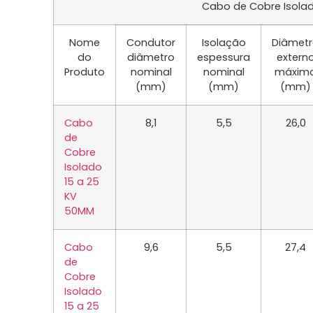
Cabo de Cobre Isolad
Nome
Condutor
Isolação
Diâmet
do
diâmetro
espessura
extern
Produto
nominal
nominal
máxim
(mm)
(mm)
(mm)
Cabo
8,1
5,5
26,0
de
Cobre
Isolado
15 a 25
KV
50MM
Cabo
9,6
5,5
27,4
de
Cobre
Isolado
15 a 25