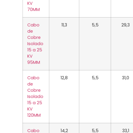
KV
70MM
Cabo
11,3
5,5
29,3
de
Cobre
Isolado
15 a 25
KV
95MM
Cabo
12,8
5,5
31,0
de
Cobre
Isolado
15 a 25
KV
120MM
Cabo
14,2
5,5
33,1