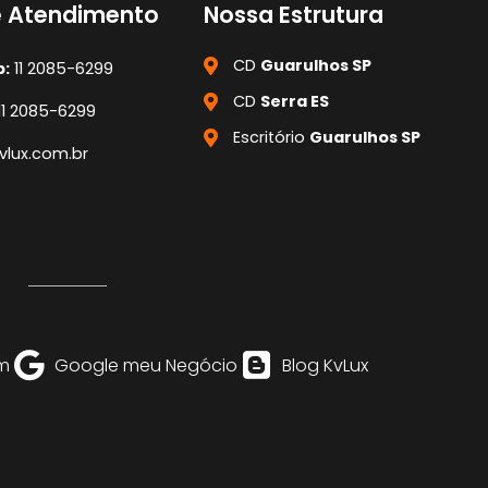
e Atendimento
Nossa Estrutura
CD
Guarulhos SP
:
11 2085-6299
CD
Serra ES
11 2085-6299
Escritório
Guarulhos SP
lux.com.br
m
Google meu Negócio
Blog KvLux