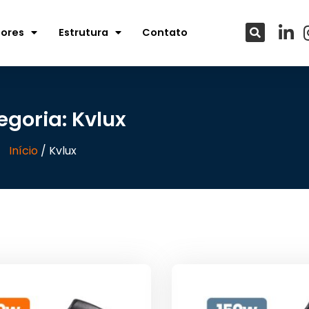
tores
Estrutura
Contato
egoria: Kvlux
Início
/ Kvlux