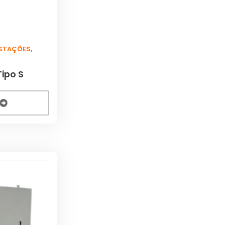
ESTAÇÕES
,
ipo S