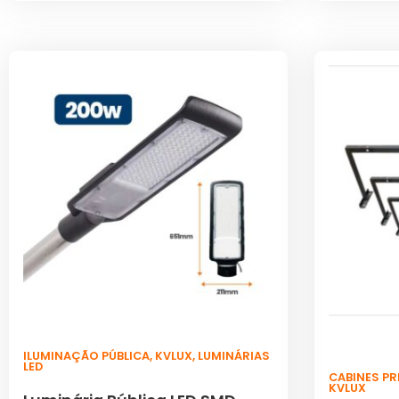
ILUMINAÇÃO PÚBLICA
,
KVLUX
,
LUMINÁRIAS
LED
CABINES P
KVLUX