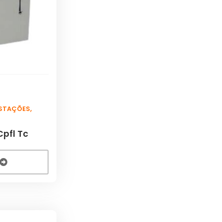
ESTAÇÕES
,
pfl Tc