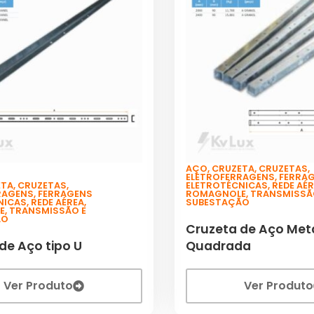
AÇO
,
CRUZETA
,
CRUZETAS
,
ELETROFERRAGENS
,
FERRA
ETA
,
CRUZETAS
,
ELETROTÉCNICAS
,
REDE AÉ
RAGENS
,
FERRAGENS
ROMAGNOLE
,
TRANSMISSÃ
NICAS
,
REDE AÉREA
,
SUBESTAÇÃO
E
,
TRANSMISSÃO E
ÃO
Cruzeta de Aço Met
de Aço tipo U
Quadrada
Ver Produto
Ver Produto