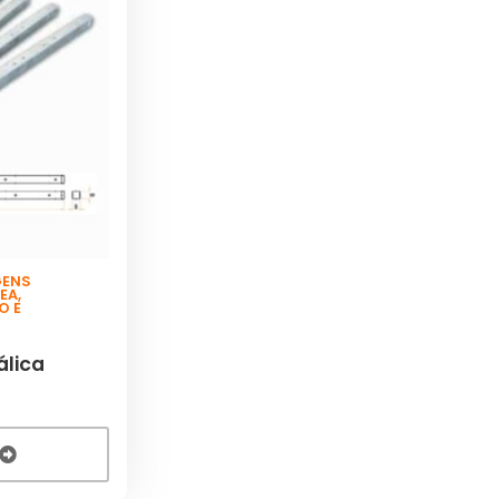
GENS
REA
,
O E
álica