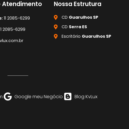
e Atendimento
Nossa Estrutura
CD
Guarulhos SP
:
11 2085-6299
CD
Serra ES
11 2085-6299
Escritório
Guarulhos SP
lux.com.br
m
Google meu Negócio
Blog KvLux