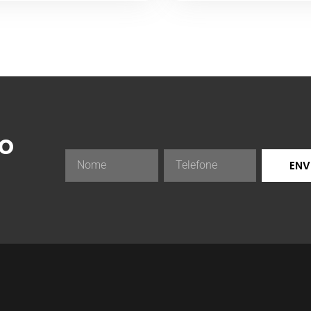
ão
ENV