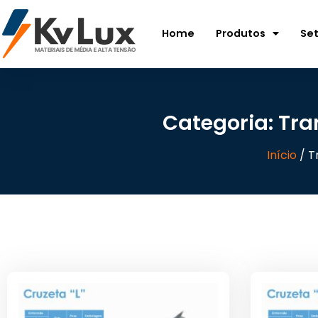
Home
Produtos
Se
Categoria: Tr
Início
/ T