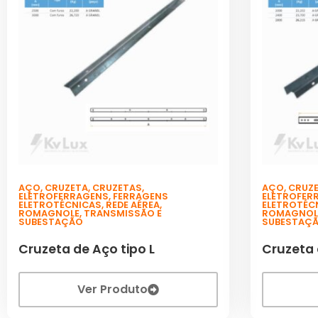
AÇO
,
CRUZETA
,
CRUZETAS
,
AÇO
,
CRUZ
ELETROFERRAGENS
,
FERRAGENS
ELETROFER
ELETROTÉCNICAS
,
REDE AÉREA
,
ELETROTÉC
ROMAGNOLE
,
TRANSMISSÃO E
ROMAGNOL
SUBESTAÇÃO
SUBESTAÇ
Cruzeta de Aço tipo L
Cruzeta 
Ver Produto