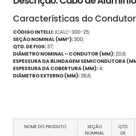
Descrição: Cabo de Alumíni
Características do Condutor
CÓDIGO INTELLI:
ICALC-300-25;
SEÇÃO NOMINAL (MM²):
300;
QTD. DE FIOS:
37;
DIÂMETRO NOMINAL – CONDUTOR (MM):
20,6;
ESPESSURA DA BLINDAGEM SEMICONDUTORA (MM
ESPESSURA DA COBERTURA (MM):
4;
DIÂMETRO EXTERNO (MM):
28,6;
NOME DO PRODUTO
SEÇÃO
QTD.
NOMINAL
DE