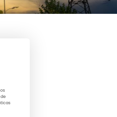
bos
 de
áticas