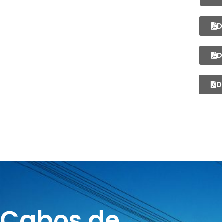
D
D
D
Cabos de