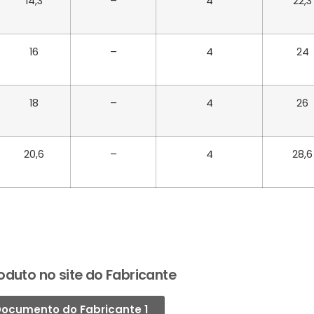
14,3
–
4
22,3
16
–
4
24
18
–
4
26
20,6
–
4
28,6
oduto no site do Fabricante
ocumento do Fabricante 1