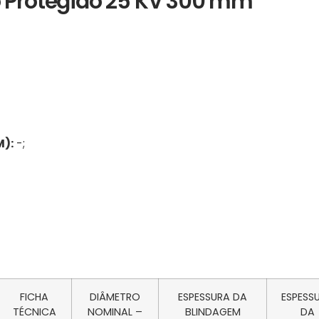
o Protegido 25 KV 300 mm
):
-;
FICHA
DIÂMETRO
ESPESSURA DA
ESPESS
TÉCNICA
NOMINAL –
BLINDAGEM
DA