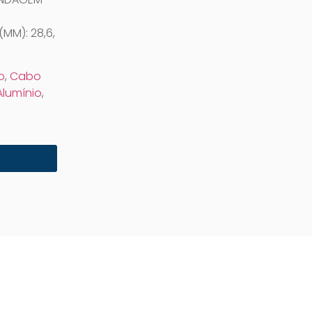
MM): 28,6,
o
,
Cabo
lumínio
,