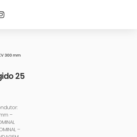
 KV 300 mm
ido 25
ondutor:
 mm –
OMINAL
NOMINAL –
LINDAGEM