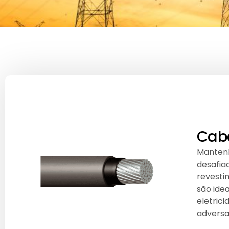
Cabo
Mantenh
desafia
revesti
são idea
eletrici
adversa