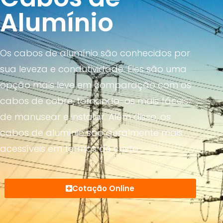
Alumínio
Os cabos de alumínio são conhecidos por
sua leveza e condutividade. Eles são uma
opção mais leve em comparação com os
cabos de cobre, tornando-os mais fáceis
de manusear e instalar. Além disso, os
cabos de alumínio são geralmente mais
acessíveis em termos de custo.
Cotação Online