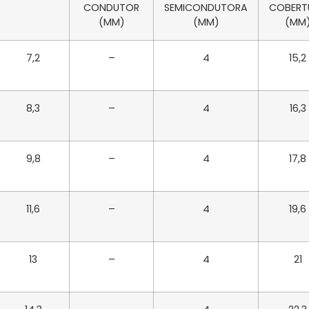
CONDUTOR
SEMICONDUTORA
COBERT
(MM)
(MM)
(MM
7,2
–
4
15,2
8,3
–
4
16,3
9,8
–
4
17,8
11,6
–
4
19,6
13
–
4
21