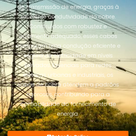
de transmissão de energia, graças à
excelente condutividade do cobre.
Construídos com robustez e
isolamento adequado, esses cabos
asseguram uma condução eficiente e
segura de eletricidade em níveis
elevados. Essenciais para redes
elétricas urbanas e industriais, os
cabos de cobre atendem a padrões
rigorosos, contribuindo para a
confiabilidade do fornecimento de
energia.