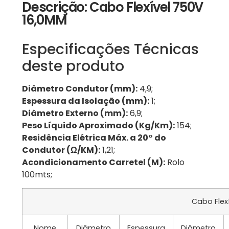
Descrição: Cabo Flexível 750V
16,0MM
Especificações Técnicas
deste produto
Diâmetro Condutor (mm):
4,9;
Espessura da Isolação (mm):
1;
Diâmetro Externo (mm):
6,9;
Peso Líquido Aproximado (Kg/Km):
154;
Residência Elétrica Máx. a 20° do
Condutor (Ω/KM):
1,21;
Acondicionamento Carretel (M):
Rolo
100mts;
Cabo Flex
Nome
Diâmetro
Espessura
Diâmetro