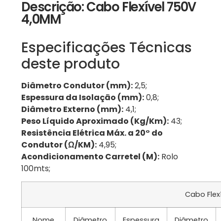
Descrição: Cabo Flexível 750V
4,0MM
Especificações Técnicas
deste produto
Diâmetro Condutor (mm):
2,5;
Espessura da Isolação (mm):
0,8;
Diâmetro Externo (mm):
4,1;
Peso Líquido Aproximado (Kg/Km):
43;
Resistência Elétrica Máx. a 20° do
Condutor (Ω/KM):
4,95;
Acondicionamento Carretel (M):
Rolo
100mts;
Cabo Flex
Nome
Diâmetro
Espessura
Diâmetro