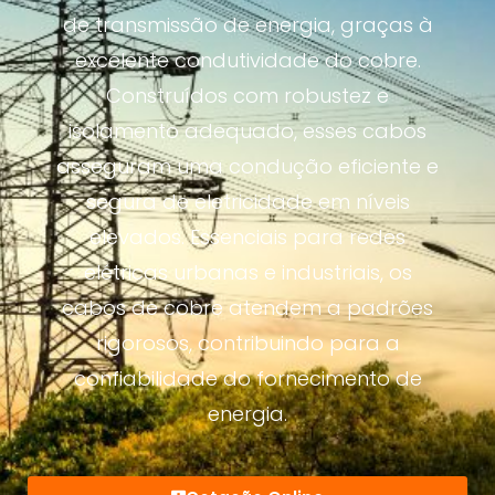
de transmissão de energia, graças à
excelente condutividade do cobre.
Construídos com robustez e
isolamento adequado, esses cabos
asseguram uma condução eficiente e
segura de eletricidade em níveis
elevados. Essenciais para redes
elétricas urbanas e industriais, os
cabos de cobre atendem a padrões
rigorosos, contribuindo para a
confiabilidade do fornecimento de
energia.