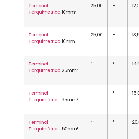
Terminal
25,00
–
12,
Torquimétrico
10mm²
Terminal
25,00
–
13,
Torquimétrico
16mm²
Terminal
*
*
14,
Torquimétrico
25mm²
Terminal
*
*
15,
Torquimétrico
35mm²
Terminal
*
*
20
Torquimétrico
50mm²