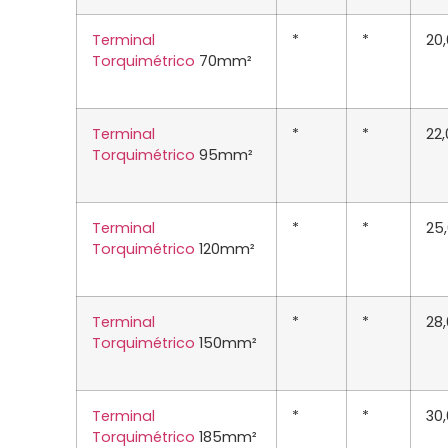
Terminal
*
*
20
Torquimétrico
70mm²
Terminal
*
*
22
Torquimétrico
95mm²
Terminal
*
*
25
Torquimétrico
120mm²
Terminal
*
*
28
Torquimétrico
150mm²
Terminal
*
*
30
Torquimétrico
185mm²