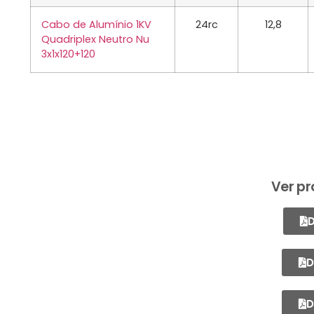
Cabo de Alumínio 1KV
24rc
12,8
Quadriplex Neutro Nu
3x1x120+120
Ver pr
D
D
D