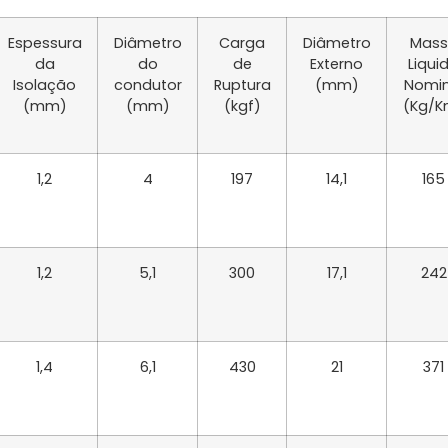
Espessura
Diâmetro
Carga
Diâmetro
Mass
da
do
de
Externo
Liqui
Isolação
condutor
Ruptura
(mm)
Nomin
(mm)
(mm)
(kgf)
(Kg/K
1,2
4
197
14,1
165
1,2
5,1
300
17,1
242
1,4
6,1
430
21
371