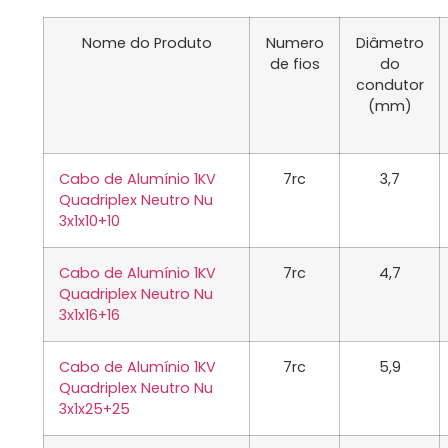
Nome do Produto
Numero
Diâmetro
de fios
do
condutor
(mm)
Cabo de Alumínio 1KV
7rc
3,7
Quadriplex Neutro Nu
3x1x10+10
Cabo de Alumínio 1KV
7rc
4,7
Quadriplex Neutro Nu
3x1x16+16
Cabo de Alumínio 1KV
7rc
5,9
Quadriplex Neutro Nu
3x1x25+25