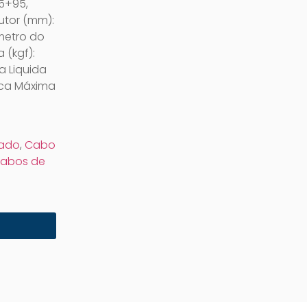
5+95,
utor (mm):
âmetro do
 (kgf):
a Liquida
rica Máxima
xado
,
Cabo
abos de