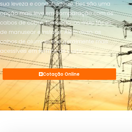
sua leveza e condutividade. Eles são uma
opção mais leve em comparação com os
cabos de cobre, tornando-os mais fáceis
de manusear e instalar. Além disso, os
cabos de alumínio são geralmente mais
acessíveis em termos de custo.
Cotação Online