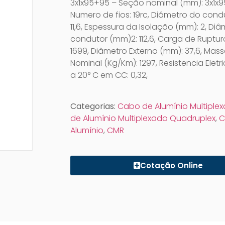
3x1x95+95 – Seção nominal (mm): 3x1x9
Numero de fios: 19rc, Diâmetro do cond
11,6, Espessura da Isolação (mm): 2, Di
condutor (mm)2: 112,6, Carga de Ruptura
1699, Diâmetro Externo (mm): 37,6, Mass
Nominal (Kg/Km): 1297, Resistencia Elet
a 20° C em CC: 0,32,
Categorias:
Cabo de Alumínio Multiple
de Alumínio Multiplexado Quadruplex
,
C
Alumínio
,
CMR
Cotação Online