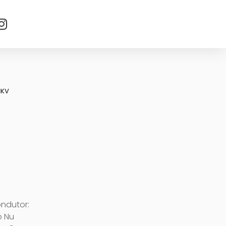
1KV
ondutor:
o Nu