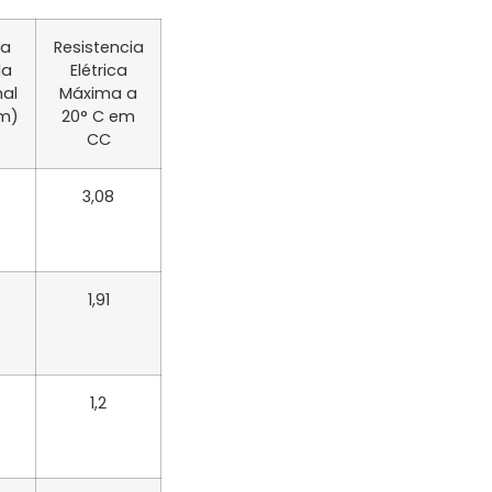
a
Resistencia
da
Elétrica
al
Máxima a
m)
20° C em
CC
3,08
1,91
1,2