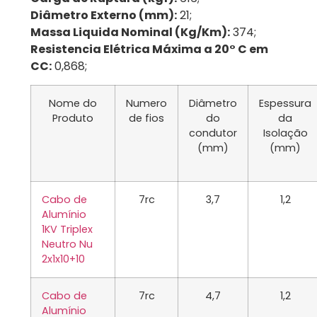
Diâmetro Externo (mm):
21;
Massa Liquida Nominal (Kg/Km):
374;
Resistencia Elétrica Máxima a 20° C em
CC:
0,868;
Nome do
Numero
Diâmetro
Espessura
Produto
de fios
do
da
condutor
Isolação
(mm)
(mm)
Cabo de
7rc
3,7
1,2
Alumínio
1KV Triplex
Neutro Nu
2x1x10+10
Cabo de
7rc
4,7
1,2
Alumínio