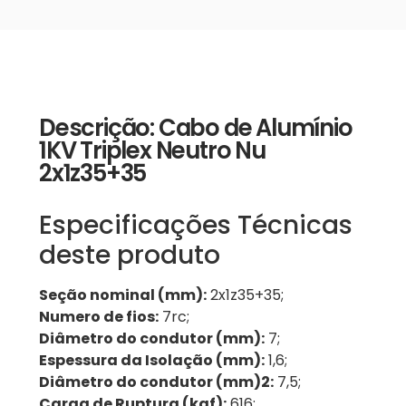
Descrição: Cabo de Alumínio
1KV Triplex Neutro Nu
2x1z35+35
Especificações Técnicas
deste produto
Seção nominal (mm):
2x1z35+35;
Numero de fios:
7rc;
Diâmetro do condutor (mm):
7;
Espessura da Isolação (mm):
1,6;
Diâmetro do condutor (mm)2:
7,5;
Carga de Ruptura (kgf):
616;