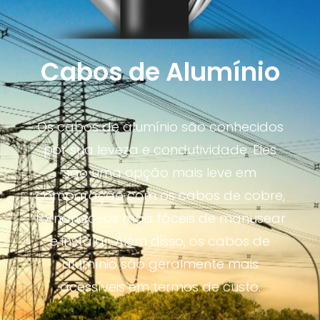
Cabos de Alumínio
Os cabos de alumínio são conhecidos
por sua leveza e condutividade. Eles
são uma opção mais leve em
comparação com os cabos de cobre,
tornando-os mais fáceis de manusear
e instalar. Além disso, os cabos de
alumínio são geralmente mais
acessíveis em termos de custo.