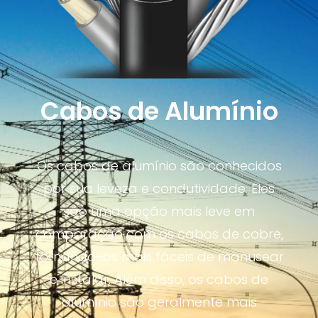
Cabos de Alumínio
Os cabos de alumínio são conhecidos
por sua leveza e condutividade. Eles
são uma opção mais leve em
comparação com os cabos de cobre,
tornando-os mais fáceis de manusear
e instalar. Além disso, os cabos de
alumínio são geralmente mais