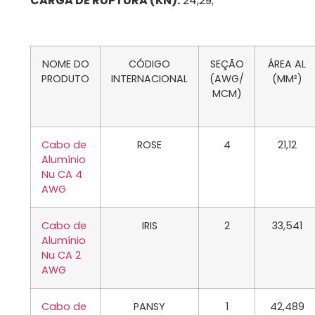
CARGA DE RUPTURA (KN):
24,29;
NOME DO
CÓDIGO
SEÇÃO
ÁREA AL
PRODUTO
INTERNACIONAL
(AWG/
(MM²)
MCM)
Cabo de
ROSE
4
21,12
Alumínio
Nu CA 4
AWG
Cabo de
IRIS
2
33,541
Alumínio
Nu CA 2
AWG
Cabo de
PANSY
1
42,489