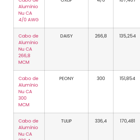
Cabo de
OXLIP
4/0
107,407
Alumínio
Nu CA
4/0 AWG
Cabo de
DAISY
266,8
135,254
Alumínio
Nu CA
266,8
MCM
Cabo de
PEONY
300
151,854
Alumínio
Nu CA
300
MCM
Cabo de
TULIP
336,4
170,481
Alumínio
Nu CA