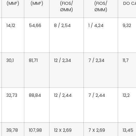
(MM²)
(MM²)
(FIOS/
(FIOS/
DO C
ØMM)
ØMM)
14,12
54,66
8 / 2,54
1 / 4,24
9,32
30,1
81,71
12 / 2,34
7 / 2,34
11,7
32,73
88,84
12 / 2,44
7 / 2,44
12,2
39,78
107,98
12 X 2,69
7 X 2,69
13,45