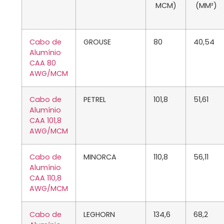
MCM)
(MM²)
Cabo de
GROUSE
80
40,54
Alumínio
CAA 80
AWG/MCM
Cabo de
PETREL
101,8
51,61
Alumínio
CAA 101,8
AWG/MCM
Cabo de
MINORCA
110,8
56,11
Alumínio
CAA 110,8
AWG/MCM
Cabo de
LEGHORN
134,6
68,2