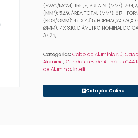
(AWG/MCM): 1510,5, ÁREA AL (MM²): 764,
(MM²): 52,9, ÁREA TOTAL (MM²): 817,1, F
(FIOS/ØMM): 45 X 4,65, FORMAÇÃO AÇO 
ØMM): 7 X 3,10, DIÂMETRO NOMINAL DO C
37,24,
Categorias:
Cabo de Alumínio Nú
,
Cabo
Alumínio
,
Condutores de Alumínio CAA 
de Alumínio
,
Intelli
Cotação Online