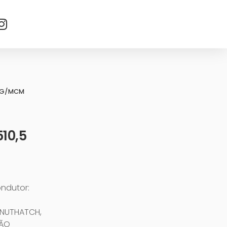
AWG/MCM
10,5
ondutor:
5-NUTHATCH,
ÇÃO