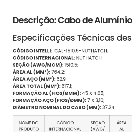
Descrição: Cabo de Alumín
Especificações Técnicas des
CÓDIGO INTELLI:
ICAL-1510,5-NUTHATCH;
CÓDIGO INTERNACIONAL:
NUTHATCH;
SEÇÃO (AWG/MCM):
1510,5;
ÁREA AL (MM²):
764,2;
ÁREA AÇO (MM²):
52,9;
ÁREA TOTAL (MM²):
817,1;
FORMAÇÃO AL (FIOS/ØMM):
45 X 4,65;
FORMAÇÃO AÇO (FIOS/ØMM):
7 X 3,10;
DIÂMETRO NOMINAL DO CABO (MM):
37,24;
NOME DO
CÓDIGO
SEÇÃO
ÁREA
PRODUTO
INTERNACIONAL
(AWG/
AL