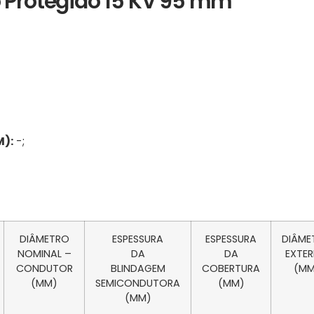
o Protegido 15 KV 95 mm
):
-;
DIÂMETRO
ESPESSURA
ESPESSURA
DIÂME
NOMINAL –
DA
DA
EXTE
CONDUTOR
BLINDAGEM
COBERTURA
(MM
(MM)
SEMICONDUTORA
(MM)
(MM)