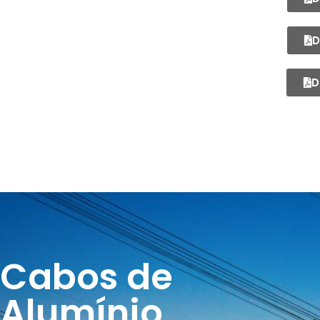
D
D
Cabos de
Alumínio