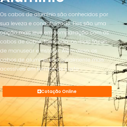
Os cabos de alumínio são conhecidos por
sua leveza e condutividade. Eles são uma
opção mais leve em comparação com os
cabos de cobre, tornando-os mais fáceis
de manusear e instalar. Além disso, os
cabos de alumínio são geralmente mais
acessíveis em termos de custo.
Cotação Online