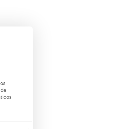
bos
 de
áticas