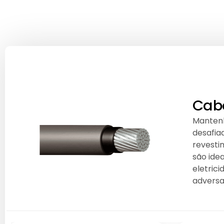
Cabo
Mantenh
desafia
revesti
são idea
eletrici
adversa