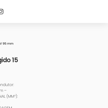
KV 95 mm
ido 15
ondutor:
mm –
NAL (MM²):
–
NDAGEM