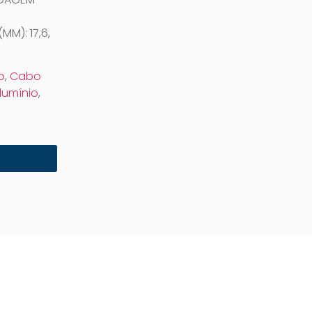
M): 17,6,
o
,
Cabo
lumínio
,