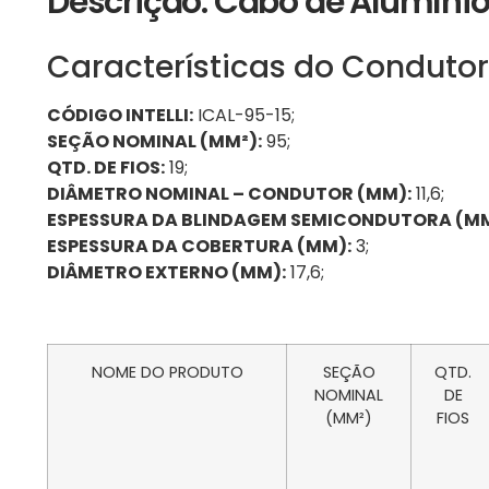
Descrição: Cabo de Alumíni
Características do Condutor
CÓDIGO INTELLI:
ICAL-95-15;
SEÇÃO NOMINAL (MM²):
95;
QTD. DE FIOS:
19;
DIÂMETRO NOMINAL – CONDUTOR (MM):
11,6;
ESPESSURA DA BLINDAGEM SEMICONDUTORA (MM
ESPESSURA DA COBERTURA (MM):
3;
DIÂMETRO EXTERNO (MM):
17,6;
NOME DO PRODUTO
SEÇÃO
QTD.
NOMINAL
DE
(MM²)
FIOS