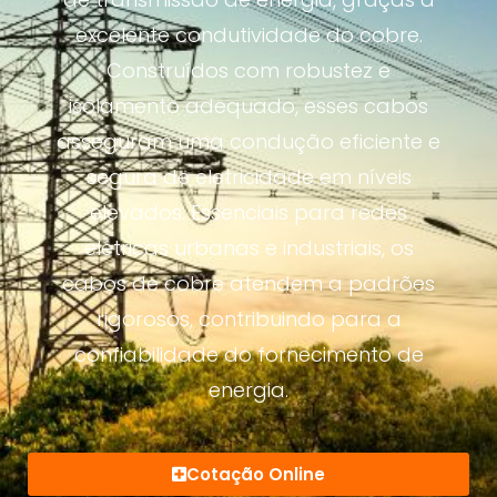
excelente condutividade do cobre.
Construídos com robustez e
isolamento adequado, esses cabos
asseguram uma condução eficiente e
segura de eletricidade em níveis
elevados. Essenciais para redes
elétricas urbanas e industriais, os
cabos de cobre atendem a padrões
rigorosos, contribuindo para a
confiabilidade do fornecimento de
energia.
Cotação Online