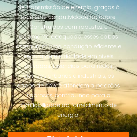
de transmissão de energia, graças à
excelente condutividade do cobre.
Construídos com robustez e
isolamento adequado, esses cabos
asseguram uma condução eficiente e
segura de eletricidade em níveis
elevados. Essenciais para redes
elétricas urbanas e industriais, os
cabos de cobre atendem a padrões
rigorosos, contribuindo para a
confiabilidade do fornecimento de
energia.