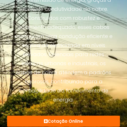
excelente condutividade do cobre.
Construídos com robustez e
isolamento adequado, esses cabos
asseguram uma condução eficiente e
segura de eletricidade em níveis
elevados. Essenciais para redes
elétricas urbanas e industriais, os
cabos de cobre atendem a padrões
rigorosos, contribuindo para a
confiabilidade do fornecimento de
energia.
Cotação Online