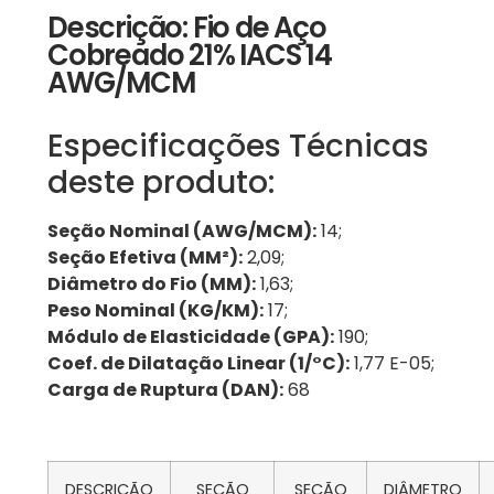
Descrição: Fio de Aço
Cobreado 21% IACS 14
AWG/MCM
Especificações Técnicas
deste produto:
Seção Nominal (AWG/MCM):
14;
Seção Efetiva (MM²):
2,09;
Diâmetro do Fio (MM):
1,63;
Peso Nominal (KG/KM):
17;
Módulo de Elasticidade (GPA):
190;
Coef. de Dilatação Linear (1/°C):
1,77 E-05;
Carga de Ruptura (DAN):
68
DESCRIÇÃO
SEÇÃO
SEÇÃO
DIÂMETRO