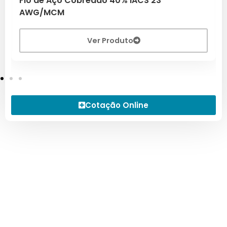
Fio de Aço Cobreado 40% IACS 23
AWG/MCM
Ver Produto
Cotação Online