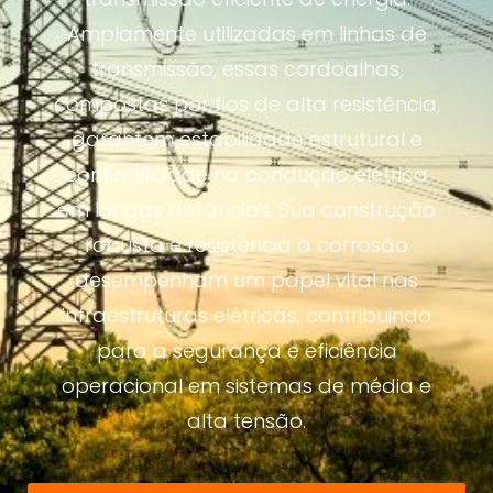
Amplamente utilizadas em linhas de
transmissão, essas cordoalhas,
compostas por fios de alta resistência,
garantem estabilidade estrutural e
confiabilidade na condução elétrica
em longas distâncias. Sua construção
robusta e resistência à corrosão
desempenham um papel vital nas
infraestruturas elétricas, contribuindo
para a segurança e eficiência
operacional em sistemas de média e
alta tensão.