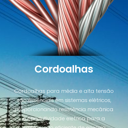
Cordoalhas
Cordoalhas para média e alta tensão
são essenciais em sistemas elétricos,
proporcionando resistência mecânica
e condutividade elétrica para a
transmissão eficiente de energia.