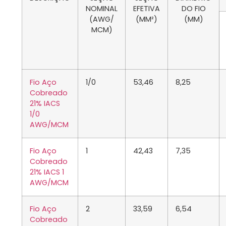
NOMINAL
EFETIVA
DO FIO
(AWG/
(MM²)
(MM)
MCM)
Fio Aço
1/0
53,46
8,25
Cobreado
21% IACS
1/0
AWG/MCM
Fio Aço
1
42,43
7,35
Cobreado
21% IACS 1
AWG/MCM
Fio Aço
2
33,59
6,54
Cobreado