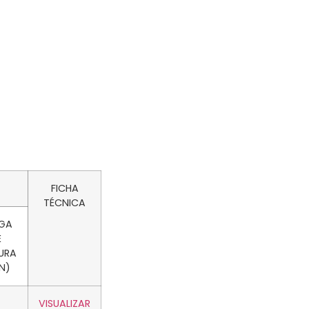
FICHA
TÉCNICA
GA
E
URA
N)
VISUALIZAR