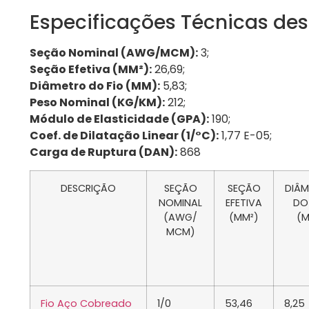
Especificações Técnicas des
Seção Nominal (AWG/MCM):
3;
Seção Efetiva (MM²):
26,69;
Diâmetro do Fio (MM):
5,83;
Peso Nominal (KG/KM):
212;
Módulo de Elasticidade (GPA):
190;
Coef. de Dilatação Linear (1/°C):
1,77 E-05;
Carga de Ruptura (DAN):
868
DESCRIÇÃO
SEÇÃO
SEÇÃO
DIÂ
NOMINAL
EFETIVA
DO
(AWG/
(MM²)
(
MCM)
Fio Aço Cobreado
1/0
53,46
8,25