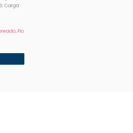
05; Carga
obreado
,
Fio