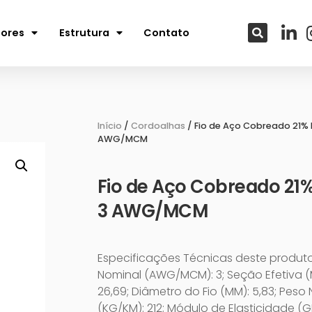
tores
Estrutura
Contato
Início
/
Cordoalhas
/ Fio de Aço Cobreado 21% 
AWG/MCM
Fio de Aço Cobreado 21%
3 AWG/MCM
Especificações Técnicas deste produt
Nominal (AWG/MCM): 3; Seção Efetiva (
26,69; Diâmetro do Fio (MM): 5,83; Peso
(KG/KM): 212; Módulo de Elasticidade (GP