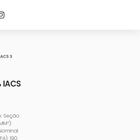
IACS 3
 IACS
o: Seção
MM²):
 Nominal
A): 190;