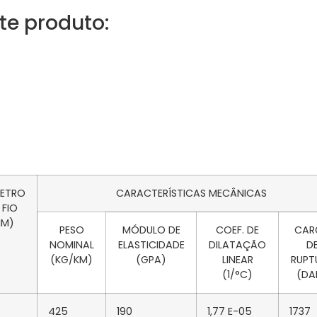
te produto:
METRO
CARACTERÍSTICAS MECÂNICAS
 FIO
MM)
PESO
MÓDULO DE
COEF. DE
CAR
NOMINAL
ELASTICIDADE
DILATAÇÃO
D
(KG/KM)
(GPA)
LINEAR
RUPT
(1/°C)
(DA
425
190
1,77 E-05
1737