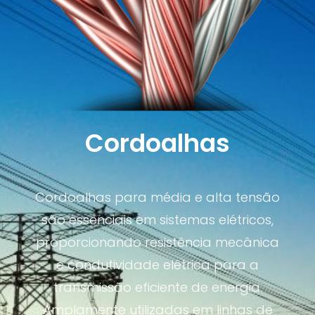
Cordoalhas
Cordoalhas para média e alta tensão
são essenciais em sistemas elétricos,
proporcionando resistência mecânica
e condutividade elétrica para a
transmissão eficiente de energia.
Amplamente utilizadas em linhas de