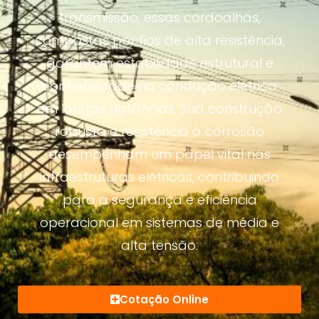
transmissão, essas cordoalhas,
compostas por fios de alta resistência,
garantem estabilidade estrutural e
confiabilidade na condução elétrica
em longas distâncias. Sua construção
robusta e resistência à corrosão
desempenham um papel vital nas
infraestruturas elétricas, contribuindo
para a segurança e eficiência
operacional em sistemas de média e
alta tensão.
Cotação Online