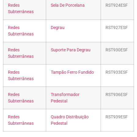
Redes
Sela De Porcelana
RST924ESF
Subterrâneas
Redes
Degrau
RST927ESF
Subterrâneas
Redes
Suporte Para Degrau
RST930ESF
Subterrâneas
Redes
Tampão Ferro Fundido
RST933ESF
Subterrâneas
Redes
Transformador
RST936ESF
Subterrâneas
Pedestal
Redes
Quadro Distribuição
RST939ESF
Subterrâneas
Pedestal