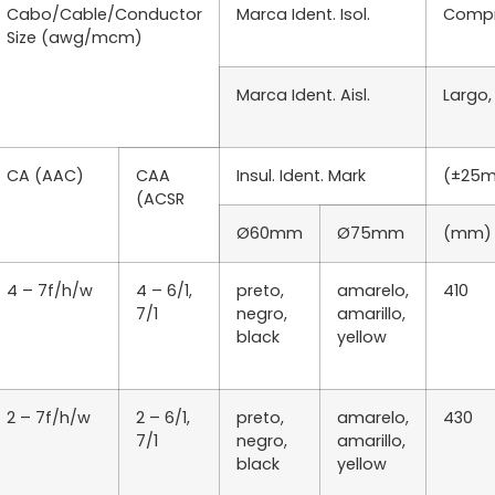
Cabo/Cable/Conductor
Marca Ident. Isol.
Compri
Size (awg/mcm)
Marca Ident. Aisl.
Largo,
CA (AAC)
CAA
Insul. Ident. Mark
(±25
(ACSR
Ø60mm
Ø75mm
(mm)
4 – 7f/h/w
4 – 6/1,
preto,
amarelo,
410
7/1
negro,
amarillo,
black
yellow
2 – 7f/h/w
2 – 6/1,
preto,
amarelo,
430
7/1
negro,
amarillo,
black
yellow