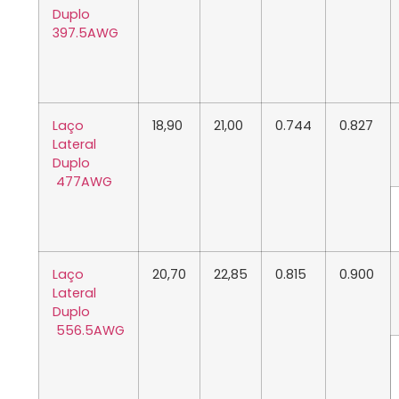
Duplo
397.5AWG
Laço
18,90
21,00
0.744
0.827
Lateral
Duplo
477AWG
Laço
20,70
22,85
0.815
0.900
Lateral
Duplo
556.5AWG