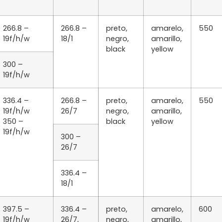
266.8 –
266.8 –
preto,
amarelo,
550
19f/h/w
18/1
negro,
amarillo,
black
yellow
300 –
19f/h/w
336.4 –
266.8 –
preto,
amarelo,
550
19f/h/w
26/7
negro,
amarillo,
350 –
black
yellow
19f/h/w
300 –
26/7
336.4 –
18/1
397.5 –
336.4 –
preto,
amarelo,
600
19f/h/w
26/7,
negro,
amarillo,