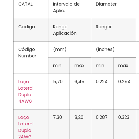
CATAL
Intervalo de
Diameter
Aplic.
Código
Rango
Ranger
Aplicación
Código
(mm)
(inches)
Number
min
max
min
max
Laço
5,70
6,45
0.224
0.254
Lateral
Duplo
4AWG
Laço
7,30
8,20
0.287
0.323
Lateral
Duplo
2AWG