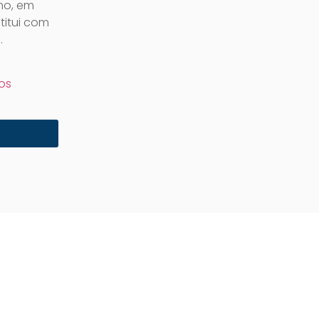
no, em
titui com
…
os