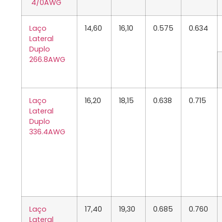
4/0AWG
Laço
14,60
16,10
0.575
0.634
Lateral
Duplo
266.8AWG
Laço
16,20
18,15
0.638
0.715
Lateral
Duplo
336.4AWG
Laço
17,40
19,30
0.685
0.760
Lateral