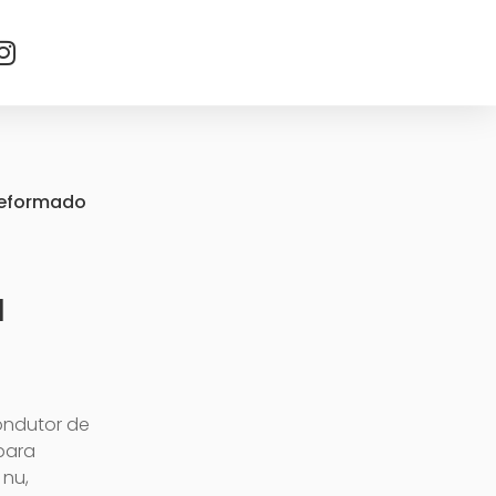
reformado
l
ondutor de
 para
 nu,