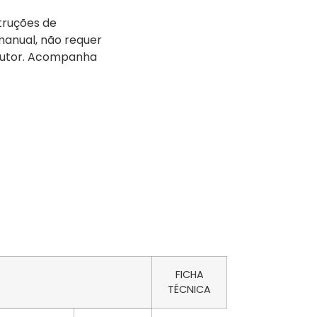
truções de
 manual, não requer
ndutor. Acompanha
FICHA
TÉCNICA