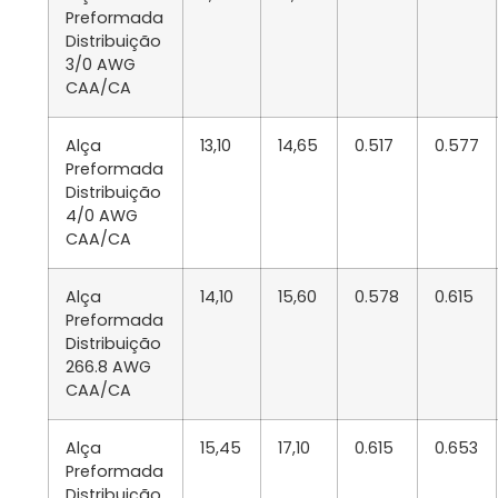
Preformada
Distribuição
3/0 AWG
CAA/CA
Alça
13,10
14,65
0.517
0.577
Preformada
Distribuição
4/0 AWG
CAA/CA
Alça
14,10
15,60
0.578
0.615
Preformada
Distribuição
266.8 AWG
CAA/CA
Alça
15,45
17,10
0.615
0.653
Preformada
Distribuição