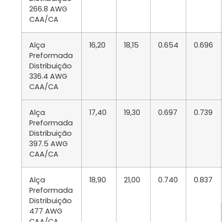
266.8 AWG
CAA/CA
Alça
16,20
18,15
0.654
0.696
Preformada
Distribuição
336.4 AWG
CAA/CA
Alça
17,40
19,30
0.697
0.739
Preformada
Distribuição
397.5 AWG
CAA/CA
Alça
18,90
21,00
0.740
0.837
Preformada
Distribuição
477 AWG
CAA/CA