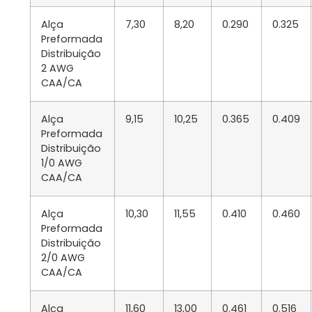
Alça
7,30
8,20
0.290
0.325
Preformada
Distribuição
2 AWG
CAA/CA
Alça
9,15
10,25
0.365
0.409
Preformada
Distribuição
1/0 AWG
CAA/CA
Alça
10,30
11,55
0.410
0.460
Preformada
Distribuição
2/0 AWG
CAA/CA
Alça
11,60
13,00
0.461
0.516