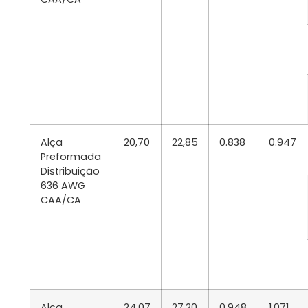
Alça
20,70
22,85
0.838
0.947
Preformada
Distribuição
636 AWG
CAA/CA
Alça
24,07
27,20
0.948
1.071