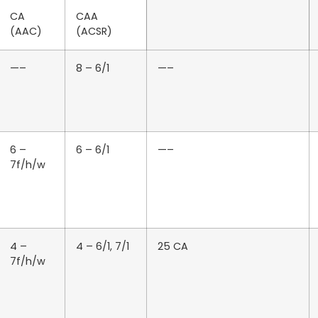
CA
CAA
(AAC)
(ACSR)
—–
8 – 6/1
—–
6 –
6 – 6/1
—–
7f/h/w
4 –
4 – 6/1, 7/1
25 CA
7f/h/w