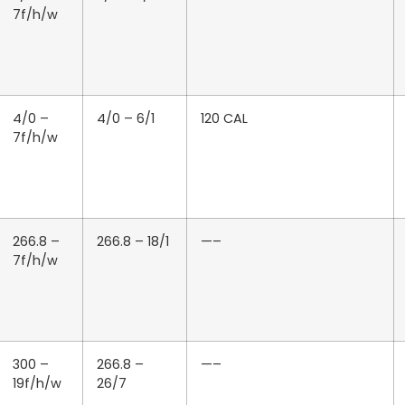
7f/h/w
4/0 –
4/0 – 6/1
120 CAL
7f/h/w
266.8 –
266.8 – 18/1
—–
7f/h/w
300 –
266.8 –
—–
19f/h/w
26/7