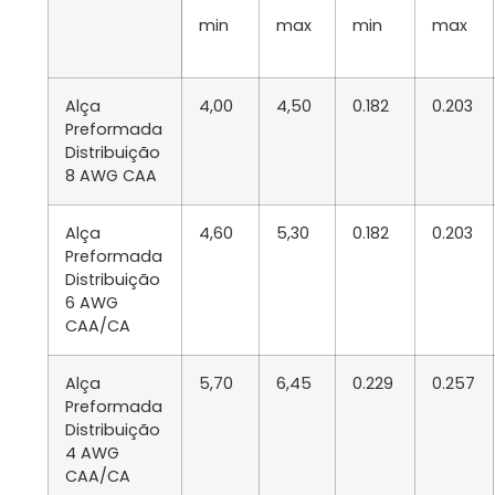
min
max
min
max
Alça
4,00
4,50
0.182
0.203
Preformada
Distribuição
8 AWG CAA
Alça
4,60
5,30
0.182
0.203
Preformada
Distribuição
6 AWG
CAA/CA
Alça
5,70
6,45
0.229
0.257
Preformada
Distribuição
4 AWG
CAA/CA