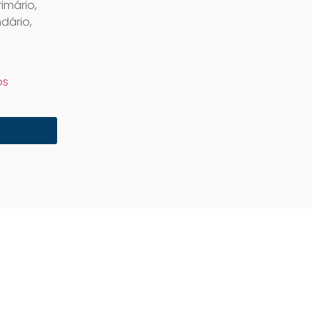
imário,
dário,
os