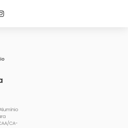
io
a
Alumínio
ara
 CAA/CA-