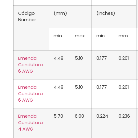
Código
(mm)
(inches)
Number
min
max
min
max
Emenda
4,49
5,10
0.177
0.201
Condutora
6 AWG
Emenda
4,49
5,10
0.177
0.201
Condutora
6
AWG
Emenda
5,70
6,00
0.224
0.236
Condutora
4
AWG