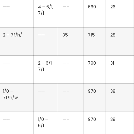
—–
4 – 6/1,
—–
660
26
7/1
2 – 7f/h/
—–
35
715
28
—–
2 – 6/1,
—–
790
31
7/1
1/0 –
—–
—–
970
38
7f/h/w
—–
1/0 –
—–
970
38
6/1