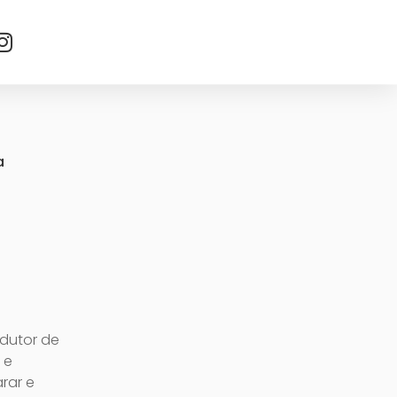
a
dutor de
 e
rar e