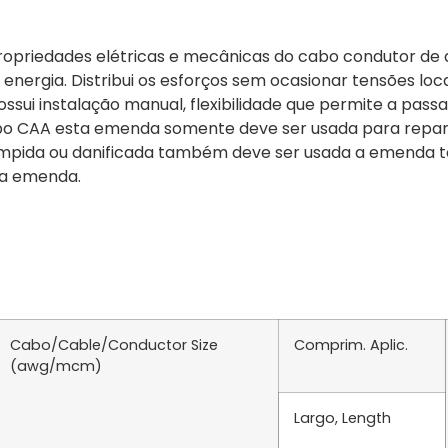
 propriedades elétricas e mecânicas do cabo condutor d
energia. Distribui os esforços sem ocasionar tensões loc
ssui instalação manual, flexibilidade que permite a pa
bo CAA esta emenda somente deve ser usada para repar
ompida ou danificada também deve ser usada a emenda to
r a emenda.
Cabo/Cable/Conductor Size
Comprim. Aplic.
(awg/mcm)
Largo, Length