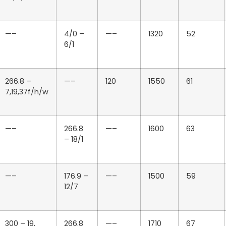
—–
4/0 –
—–
1320
52
6/1
266.8 –
—–
120
1550
61
7,19,37f/h/w
—–
266.8
—–
1600
63
– 18/1
—–
176.9 –
—–
1500
59
12/7
300 – 19,
266.8
—–
1710
67