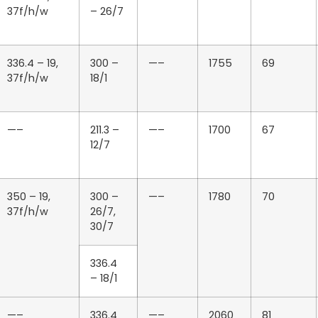
37f/h/w
– 26/7
336.4 – 19,
300 –
—–
1755
69
37f/h/w
18/1
—–
211.3 –
—–
1700
67
12/7
350 – 19,
300 –
—–
1780
70
37f/h/w
26/7,
30/7
336.4
– 18/1
—–
336.4
—–
2060
81