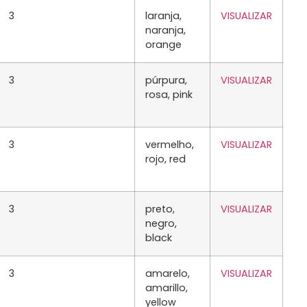
3
laranja,
VISUALIZAR
naranja,
orange
3
púrpura,
VISUALIZAR
rosa, pink
3
vermelho,
VISUALIZAR
rojo, red
3
preto,
VISUALIZAR
negro,
black
3
amarelo,
VISUALIZAR
amarillo,
yellow