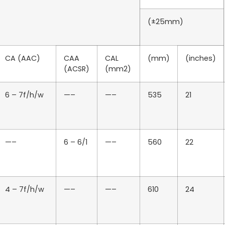
(±25mm)
CA (AAC)
CAA
CAL
(mm)
(inches)
(ACSR)
(mm2)
6 – 7f/h/w
—–
—–
535
21
—–
6 – 6/1
—–
560
22
4 – 7f/h/w
—–
—–
610
24