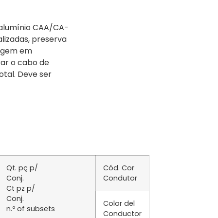
e alumínio CAA/CA-
alizadas, preserva
ssagem em
ar o cabo de
tal. Deve ser
Qt. pç p/
Cód. Cor
Conj.
Condutor
Ct pz p/
Conj.
Color del
n.º of subsets
Conductor