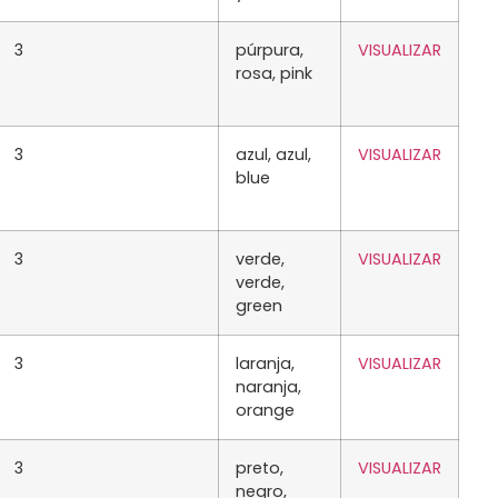
3
púrpura,
VISUALIZAR
rosa, pink
3
azul, azul,
VISUALIZAR
blue
3
verde,
VISUALIZAR
verde,
green
3
laranja,
VISUALIZAR
naranja,
orange
3
preto,
VISUALIZAR
negro,