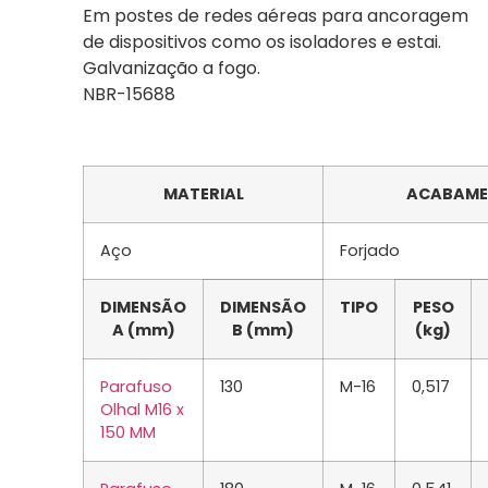
Em postes de redes aéreas para ancoragem
de dispositivos como os isoladores e estai.
Galvanização a fogo.
NBR-15688
MATERIAL
ACABAM
Aço
Forjado
DIMENSÃO
DIMENSÃO
TIPO
PESO
A (mm)
B (mm)
(kg)
Parafuso
130
M-16
0,517
Olhal M16 x
150 MM