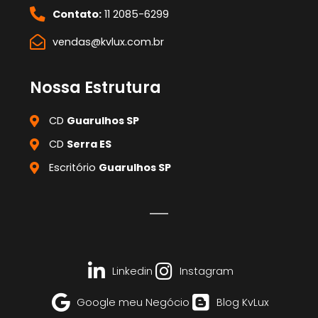
Contato:
11 2085-6299
vendas@kvlux.com.br
Nossa Estrutura
CD
Guarulhos SP
CD
Serra ES
Escritório
Guarulhos SP
Linkedin
Instagram
Google meu Negócio
Blog KvLux