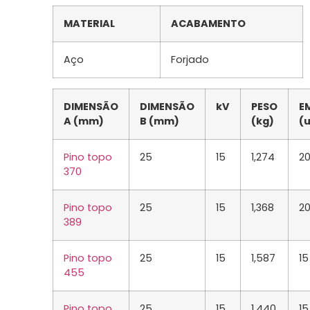
MATERIAL
ACABAMENTO
Aço
Forjado
DIMENSÃO
DIMENSÃO
kV
PESO
E
A (mm)
B (mm)
(kg)
(
Pino topo
25
15
1,274
2
370
Pino topo
25
15
1,368
2
389
Pino topo
25
15
1,587
15
455
Pino topo
25
15
1,440
15