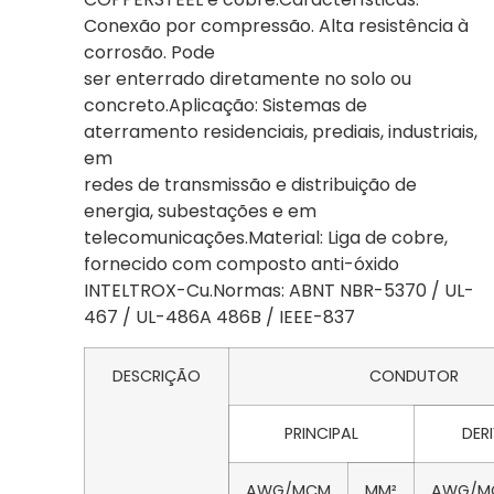
Conexão por compressão. Alta resistência à
corrosão. Pode
ser enterrado diretamente no solo ou
concreto.Aplicação: Sistemas de
aterramento residenciais, prediais, industriais,
em
redes de transmissão e distribuição de
energia, subestações e em
telecomunicações.Material: Liga de cobre,
fornecido com composto anti-óxido
INTELTROX-Cu.Normas: ABNT NBR-5370 / UL-
467 / UL-486A 486B / IEEE-837
DESCRIÇÃO
CONDUTOR
PRINCIPAL
DER
AWG/MCM
MM²
AWG/M