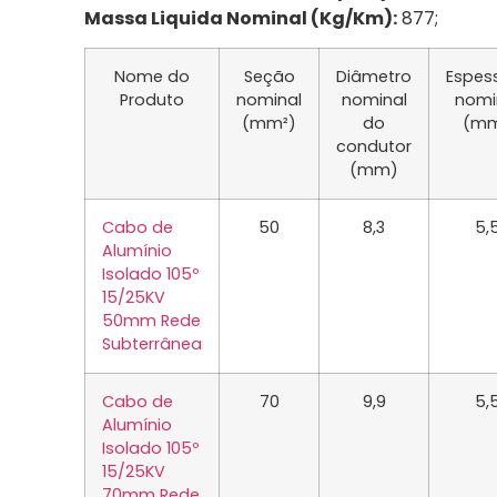
Massa Liquida Nominal (Kg/Km):
877;
Nome do
Seção
Diâmetro
Espes
Produto
nominal
nominal
nomi
(mm²)
do
(m
condutor
(mm)
Cabo de
50
8,3
5,
Alumínio
Isolado 105º
15/25KV
50mm Rede
Subterrânea
Cabo de
70
9,9
5,
Alumínio
Isolado 105º
15/25KV
70mm Rede