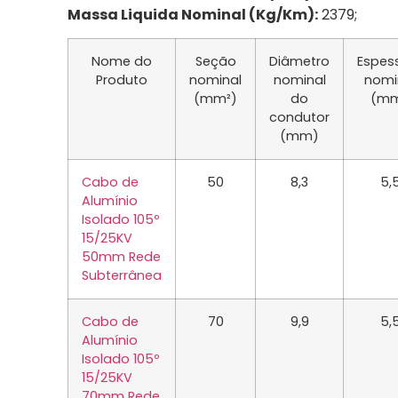
Massa Liquida Nominal (Kg/Km):
2379;
Nome do
Seção
Diâmetro
Espes
Produto
nominal
nominal
nomi
(mm²)
do
(m
condutor
(mm)
Cabo de
50
8,3
5,
Alumínio
Isolado 105º
15/25KV
50mm Rede
Subterrânea
Cabo de
70
9,9
5,
Alumínio
Isolado 105º
15/25KV
70mm Rede