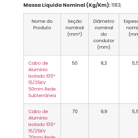
Massa Liquida Nominal (Kg/Km):
1183;
Nome do
Seção
Diâmetro
Espes
Produto
nominal
nominal
nomi
(mm²)
do
(m
condutor
(mm)
Cabo de
50
8,3
5,
Alumínio
Isolado 105º
15/25KV
50mm Rede
Subterrânea
Cabo de
70
9,9
5,
Alumínio
Isolado 105º
15/25KV
70mm Rede