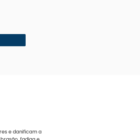
es e danificam a
abrasão, fadiga e