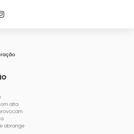
bração
ão
e
com alta
e provocam
 a
l e abrange