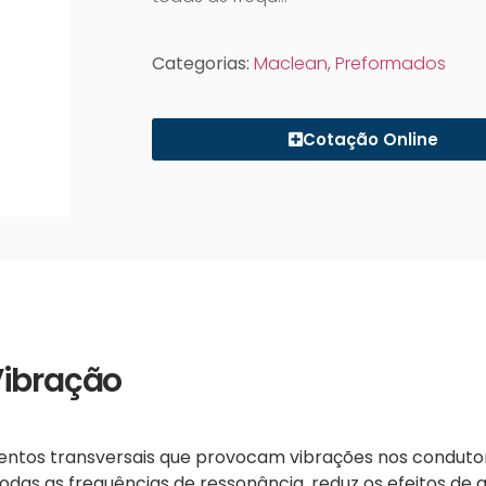
Categorias:
Maclean
,
Preformados
Cotação Online
Vibração
entos transversais que provocam vibrações nos condutor
odas as frequências de ressonância, reduz os efeitos de 