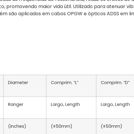
, promovendo maior vida útil. Utilizado para atenuar vib
bém são aplicados em cabos OPGW e ópticos ADSS em li
Diameter
Comprim. “L”
Comprim. “D”
Ranger
Largo, Length
Largo, Length
(inches)
(±50mm)
(±50mm)