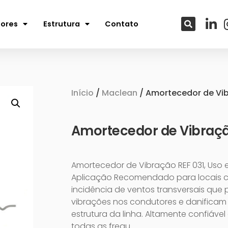
tores
Estrutura
Contato
Início
/
Maclean
/ Amortecedor de Vi
Amortecedor de Vibraç
Amortecedor de Vibração REF 031, Uso 
Aplicação Recomendado para locais 
incidência de ventos transversais qu
vibrações nos condutores e danificam
estrutura da linha. Altamente confiáve
todas as frequ…